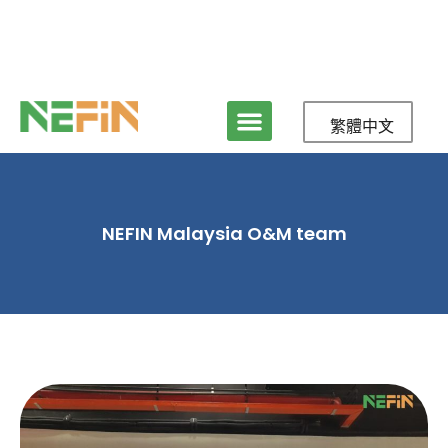
繁體中文
NEFIN Malaysia O&M team