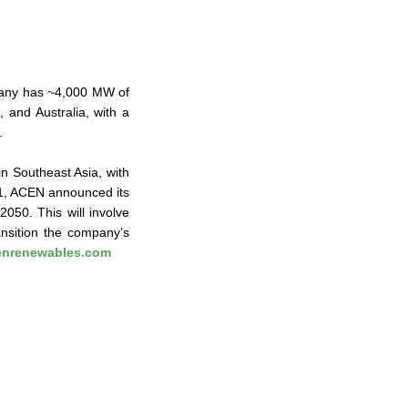
mpany has ~4,000 MW of
, and Australia, with a
.
in Southeast Asia, with
21, ACEN announced its
50. This will involve
ansition the company’s
nrenewables.com