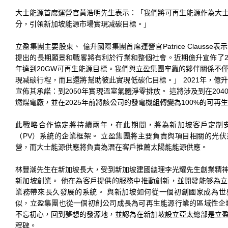
大士能源首席運營官黃浩明先生表示：「我們將可再生能源作為大
分，引領新加坡能源市場實現减碳目標。」
立盈集團主要股東、 億升國際集團首席運營官Patrice Clauss
提出的長期願景和戰畧將有利於行業和整個社會。近期億升宣佈了203
年達到20GW可再生能源目標。我們與立盈集團牢靠的夥伴關係不
現减碳行程，而且還將幫助彼此實現低碳化目標。」 2021年，億
宣佈其承諾：到2050年實現溫室氣體淨零排放。 這將涉及到在20
燃煤電廠，並在2025年前將該公司的發電機組轉變為100%的可再
此戰略合作協定將持續兩年，在此期間，將為新加坡客戶定制
（PV）系統的企業框架。 立盈集團將主要負責與項目相關的光
營，而大士能源供應將負責為潛在客戶推薦太陽能能源供應。
林豐潮先生在新加坡長大，受到新加坡建國總理李光耀先生創業精
新加坡創業。 他在為客戶提供的服務中推動創新，並開發能够為
業務帶來長久發展的系統。 與新加坡如何從一個初創國家成為世
似，立盈集團也從一個初創公司成長為可再生能源行業的區域性企
不忘初心，回到夢想的發源地，並認為在新加坡設立亞太總部是立
程碑。