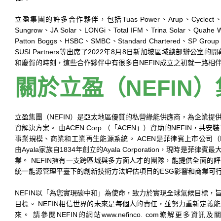
立盈集團的許多合作夥伴，包括Tuas Power、Arup、Cyclect、Sol
Sungrow、JA Solar、LONGi、Total IFM、Trina Solar、Quahe W
Patton Boggs、HSBC、SMBC、Standard Chartered、SP Group
SUSI Partners等出席了2022年8月8日新加坡區域總部辦公室
和慶賀的時刻，這些合作夥伴中有很多自NEFIN成立之初就一路相
關於立盈（NEFIN
立盈集團（NEFIN）是亞太地區優質的私營綠能供應商，為企業提
資解決方案。 由ACEN Corp.（「ACEN」）資助的NEFIN，共安
事業規模、商業和工業再生能源系統。 ACEN是菲律賓上市公司（PS
由Ayala家族自1834年創立的Ayala Corporation，現時是菲
業。 NEFIN擁有一支跨區域與多方面人才的團隊，能提供全面的
統一能源管理平臺下的創新技術方法評估項目的ESG影響和商業可
NEFIN以「為您實現碳中和」為使命，致力於實現全球氣候目標，
目標。 NEFIN相信世界的未來是每個人的責任，並努力重新定義
來。 請參閱NEFIN的網站www.nefinco. com瞭解更多資