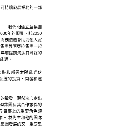
士可持續發展業務的一部
e表示：「我們相信立盈集團
0年的願景，即2030
僅將創造機會助力他人實
升集團與阿亞拉集團一起
40年前提前淘汰其剩餘的
生能源。
安裝和部署太陽能光伏
伏系統的投資、開發和運
神的啟發，毅然决心走出
立盈集團及其合作夥伴的
界舞臺上的重要角色類
業。 林先生和他的團隊
盈集團發展的又一重要里