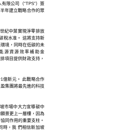
限公司（“TPS”）簽
下半年建立戰略合作的眾
本世紀中葉實現淨零排放
碳稅水准。 這將支持新
活環境，同時在低碳的未
能源資源效率補助金
减排項目提供財政支持，
1億新元。 此戰略合作
立盈集團將最先進的科技
加坡市場中大力宣導碳中
的願景更上一層樓，因為
特協同作用的重要支柱。
同時，我 們相信新加坡