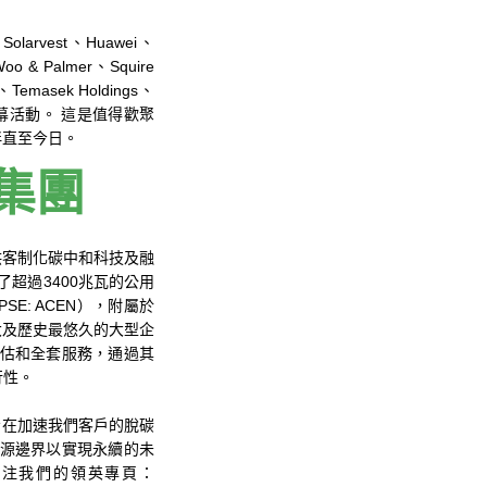
arvest、Huawei、
oo & Palmer、Squire
、Temasek Holdings、
的開幕活動。 這是值得歡聚
伴直至今日。
）集團
供客制化碳中和科技及融
裝了超過3400兆瓦的公用
E: ACEN），附屬於
律賓最大及歷史最悠久的大型企
評估和全套服務，通過其
行性。
旨在加速我們客戶的脫碳
能源邊界以實現永續的未
訊及關注我們的領英專頁：