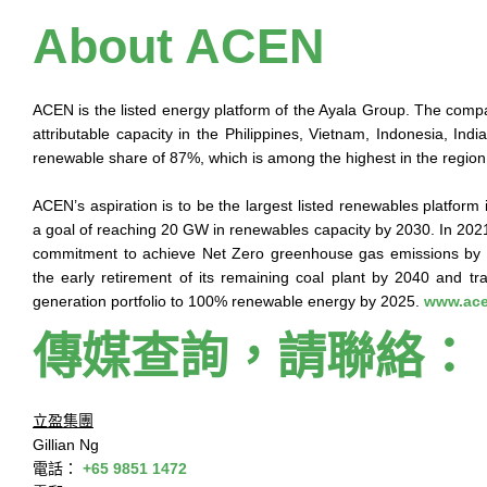
About ACEN
ACEN is the listed energy platform of the Ayala Group. The co
attributable capacity in the Philippines, Vietnam, Indonesia, India
renewable share of 87%, which is among the highest in the region
ACEN’s aspiration is to be the largest listed renewables platform 
a goal of reaching 20 GW in renewables capacity by 2030. In 20
commitment to achieve Net Zero greenhouse gas emissions by 20
the early retirement of its remaining coal plant by 2040 and tr
generation portfolio to 100% renewable energy by 2025.
www.ace
傳媒查詢，請聯絡：
立盈集團
Gillian Ng
電話：
+65 9851 1472