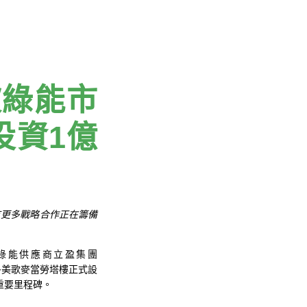
坡綠能市
投資1億
有更多戰略合作正在籌備
綠能供應商立盈集團
多美歌麥當勞塔樓正式設
重要里程碑。