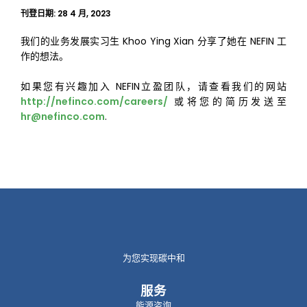
刊登日期:
28 4 月, 2023
我们的业务发展实习生 Khoo Ying Xian 分享了她在 NEFIN 工
作的想法。
如果您有兴趣加入 NEFIN立盈团队，请查看我们的网站
http://nefinco.com/careers/
或将您的简历发送至
hr@nefinco.com
.
为您实现碳中和
服务
能源咨询